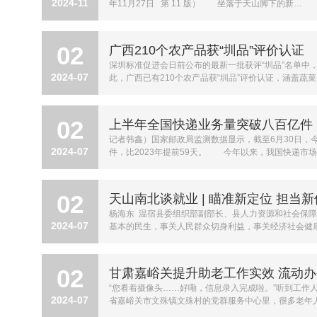
2024-11
年11月27日 第 11 版） 坐落于天山脚下的新…
02
广西210个农产品获“圳品”评价认证
深圳标准促进会日前公布的最新一批获评“圳品”名单中
2024-07
此，广西已有210个农产品获“圳品”评价认证，涵盖蔬
02
上半年全国快递业务量突破八百亿件
记者韩鑫）国家邮政局监测数据显示，截至6月30日，今
2024-07
件，比2023年提前59天。 今年以来，我国快递市
02
天山南北谈就业 | 瞄准新定位 担当新
杨海东 温宿县委组织部副部长、县人力资源和社会保障
2024-07
基本的民生，事关人民群众切身利益，事关经济社会健
02
甘肃嘉峪关提升助老工作实效 流动
“您看着摄像头……好嘞，信息录入完成啦。”听到工作
2024-07
省嘉峪关市文殊镇文殊村的党群服务中心里，很多老年